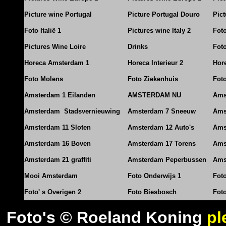
Picture wine Portugal
Picture Portugal Douro
Pict
Foto Italië 1
Pictures wine Italy 2
Foto
Pictures Wine Loire
Drinks
Foto
Horeca Amsterdam 1
Horeca Interieur 2
Hore
Foto Molens
Foto Ziekenhuis
Foto
Amsterdam 1 Eilanden
AMSTERDAM NU
Ams
Amsterdam Stadsvernieuwing
Amsterdam 7 Sneeuw
Ams
Amsterdam 11 Sloten
Amsterdam 12 Auto's
Ams
Amsterdam 16 Boven
Amsterdam 17 Torens
Ams
Amsterdam 21 graffiti
Amsterdam Peperbussen
Ams
Mooi Amsterdam
Foto Onderwijs 1
Fot
Foto' s Overigen 2
Foto Biesbosch
Fot
Foto's © Roeland Koning
pl