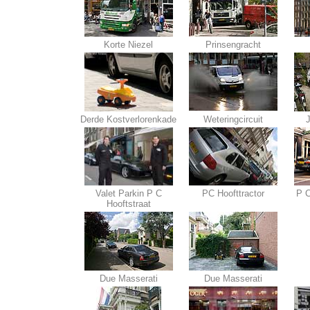
Korte Niezel
Prinsengracht
Derde Kostverlorenkade
Weteringcircuit
Valet Parkin P C
PC Hoofttractor
P C
Hooftstraat
Due Masserati
Due Masserati