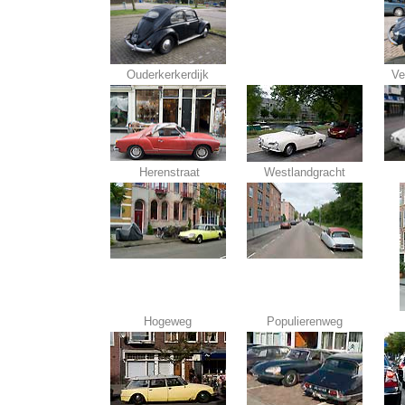
Ouderkerkerdijk
Ve
Herenstraat
Westlandgracht
Hogeweg
Populierenweg