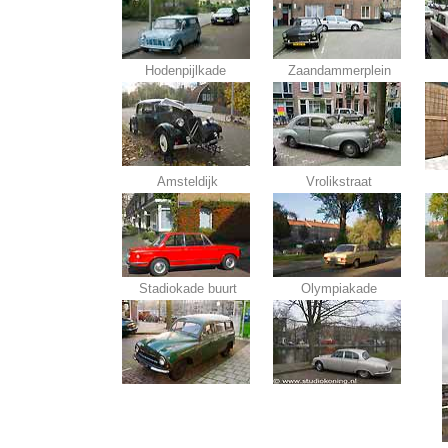
Hodenpijlkade
Zaandammerplein
Amsteldijk
Vrolikstraat
Stadiokade buurt
Olympiakade