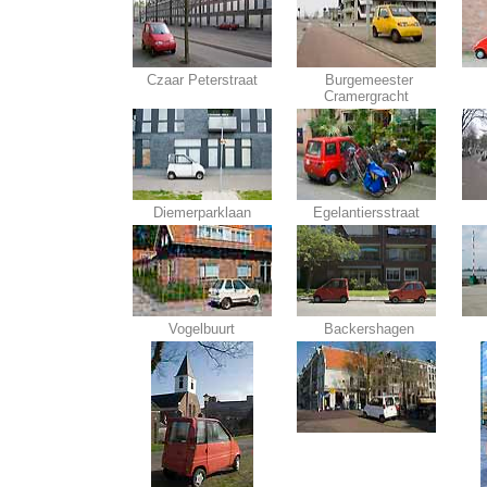
Czaar Peterstraat
Burgemeester
Cramergracht
Diemerparklaan
Egelantiersstraat
Vogelbuurt
Backershagen