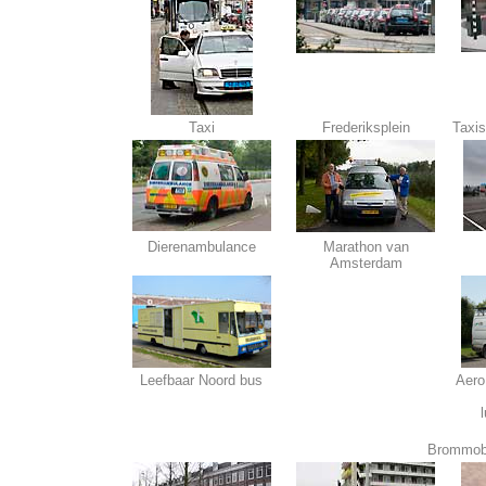
Taxi
Frederiksplein
Taxi
Dierenambulance
Marathon van
Amsterdam
Leefbaar Noord bus
Aero
l
Brommobie