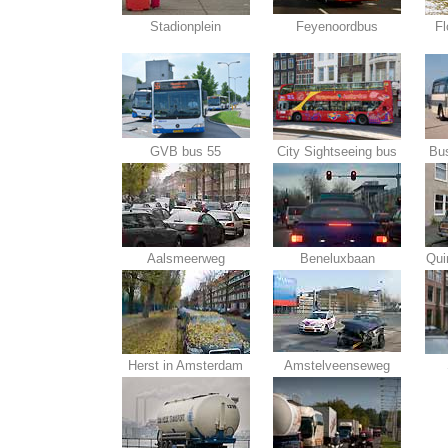
Stadionplein
Feyenoordbus
Fl
GVB bus 55
City Sightseeing bus
Bu
Aalsmeerweg
Beneluxbaan
Qui
Herst in Amsterdam
Amstelveenseweg