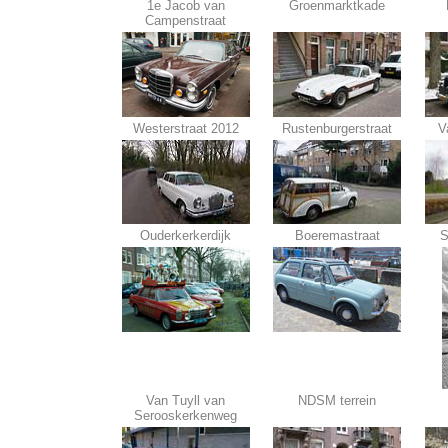
1e Jacob van
Groenmarktkade
Campenstraat
Westerstraat 2012
Rustenburgerstraat
V
Ouderkerkerdijk
Boeremastraat
S
Van Tuyll van
NDSM terrein
Serooskerkenweg