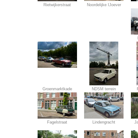
Rietwijkerstraat
Noordelijke IJoever
Groenmarktkade
NDSM terrein
Fagelstraat
Lindengracht
J