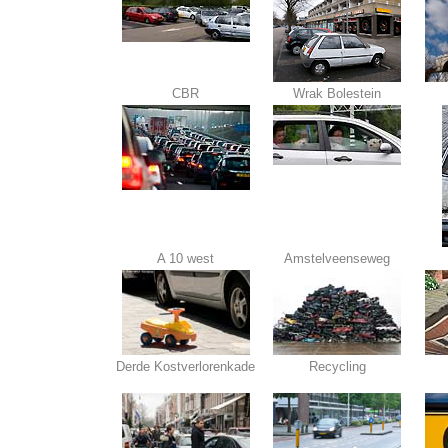
CBR
Wrak Bolestein
A 10 west
Amstelveenseweg
Derde Kostverlorenkade
Recycling