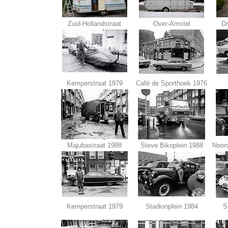
Zuid-Hollandstraat
Over-Amstel
Dr
Kemperstraat 1979
Café de Sporthoek 1976
Majubastraat 1988
Steve Bikoplein 1988
Noor
Kemperstraat 1979
Stadionplein 1984
S