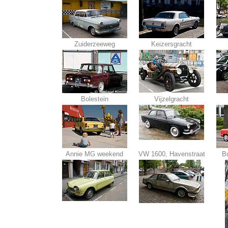
Zuiderzeeweg
Keizersgracht
Bolestein
Vijzelgracht
Annie MG weekend
VW 1600, Havenstraat
Bu