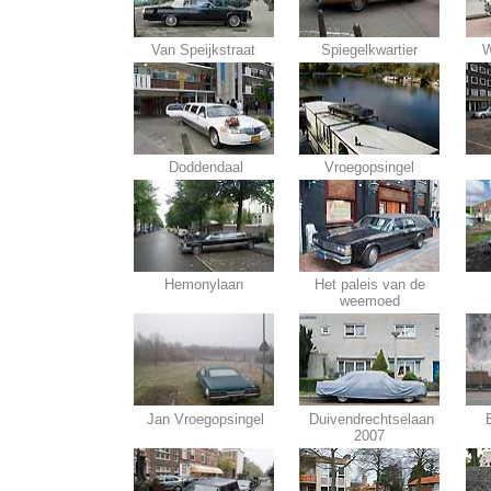
Van Speijkstraat
Spiegelkwartier
W
Doddendaal
Vroegopsingel
Hemonylaan
Het paleis van de
weemoed
Jan Vroegopsingel
Duivendrechtselaan
2007