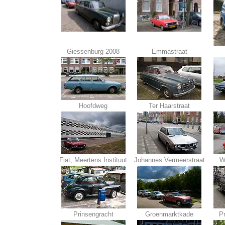
Giessenburg 2008
Emmastraat
Hoofdweg
Ter Haarstraat
Fiat, Meertens Instituut
Johannes Vermeerstraat
W
Prinsengracht
Groenmarktkade
P