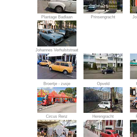
Plantage Badlaan
Prinsengracht
Jo
Johannes Verhulststraat
Broertje - zusje
Opveld
Circus Renz
Herengracht