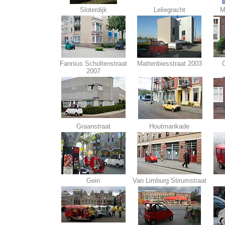
Sloterdijk
Leliegracht
M
Fannius Scholtenstraat
Mattenbiesstraat 2003
C
2007
Graanstraat
Houtmankade
Gein
Van Limburg Stirumstraat