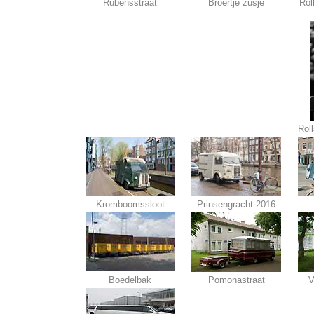
Rubensstraat
Broertje zusje
Rol
Rol
Kromboomssloot
Prinsengracht 2016
Boedelbak
Pomonastraat
V