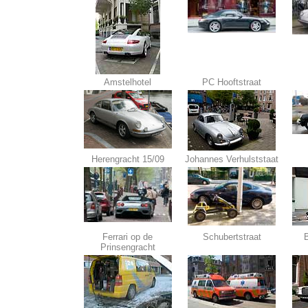
Amstelhotel
PC Hooftstraat
Herengracht 15/09
Johannes Verhulststaat
Ferrari op de
Schubertstraat
B
Prinsengracht