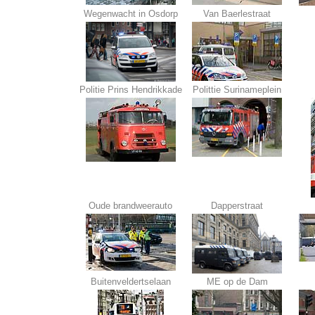
Wegenwacht in Osdorp
Van Baerlestraat
Politie Prins Hendrikkade
Polittie Surinameplein
Oude brandweerauto
Dapperstraat
Buitenveldertselaan
ME op de Dam