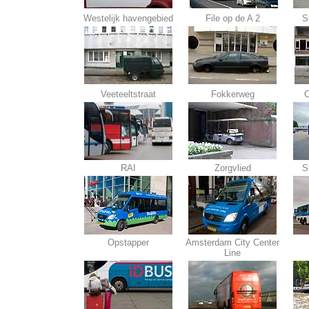
Westelijk havengebied
File op de A 2
S
Veeteeltstraat
Fokkerweg
C
RAI
Zorgvlied
S
Opstapper
Amsterdam City Center
Line