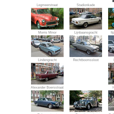
Legmeerstraat
Stadionkade
Morris Minor
Lijnbaansgracht
Il
Lindengracht
Rechtboomssloot
Alexander Boersstraat
H