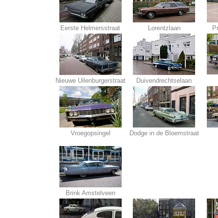
Eerste Helmersstraat
Lorentzlaan
P
Nieuwe Uilenburgerstraat
Duivendrechtselaan
Vroegopsingel
Dodge in de Bloemstraat
Brink Amstelveen