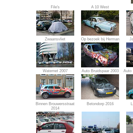
File's
A 10 West
Zwaansvliet
Op bezoek bij Herman
J
Waternet 2007
Auto Bruidspaar 2003
Auto 
Binnen Brouwersstraat
Betondorp 2016
L
2014