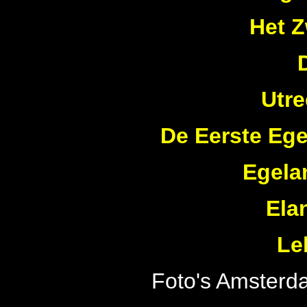
Het 
Utre
De Eerste Ege
Egela
Ela
Le
Foto's Amsterd