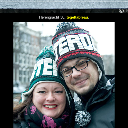
Herengracht 30,
tegeltableau
.