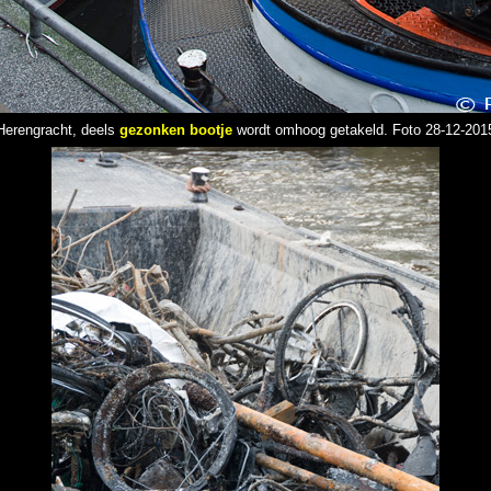
Herengracht, deels
gezonken bootje
wordt omhoog getakeld. Foto 28-12-201