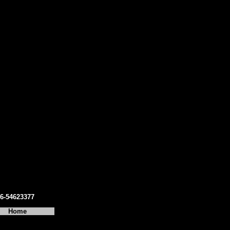
06-54623377
Home