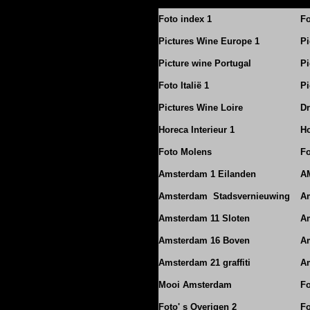
Foto index 1
Fo
Pictures Wine Europe 1
Pi
Picture wine Portugal
Pi
Foto Italië 1
Pi
Pictures Wine Loire
Dr
Horeca Interieur 1
Ho
Foto Molens
Fo
Amsterdam 1 Eilanden
A
Amsterdam Stadsvernieuwing
A
Amsterdam 11 Sloten
Am
Amsterdam 16 Boven
A
Amsterdam 21 graffiti
A
Mooi Amsterdam
Fo
Foto' s Overigen 2
Fo