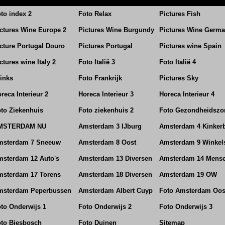
to index 2
Foto Relax
Pictures Fish
ctures Wine Europe 2
Pictures Wine Burgundy
Pictures Wine Germ
cture Portugal Douro
Pictures Portugal
Pictures wine Spain
ctures wine Italy 2
Foto Italië 3
Foto Italië 4
inks
Foto Frankrijk
Pictures Sky
reca Interieur 2
Horeca Interieur 3
Horeca Interieur 4
to Ziekenhuis
Foto ziekenhuis 2
Foto Gezondheidszo
MSTERDAM NU
Amsterdam 3 IJburg
Amsterdam 4 Kinker
msterdam 7 Sneeuw
Amsterdam 8 Oost
Amsterdam 9 Winkel
sterdam 12 Auto's
Amsterdam 13 Diversen
Amsterdam 14 Mens
msterdam 17 Torens
Amsterdam 18 Diversen
Amsterdam 19 OW
msterdam Peperbussen
Amsterdam Albert Cuyp
Foto Amsterdam Oos
to Onderwijs 1
Foto Onderwijs 2
Foto Onderwijs 3
to Biesbosch
Foto Duinen
Sitemap