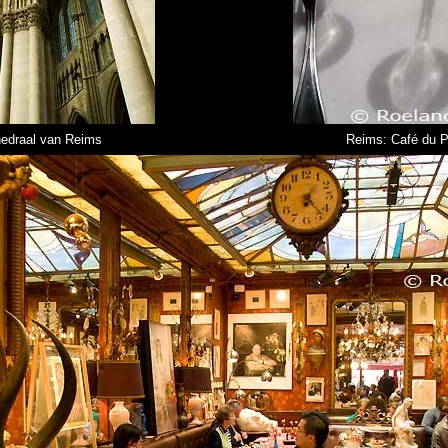
edraal van Reims
Reims: Café du P