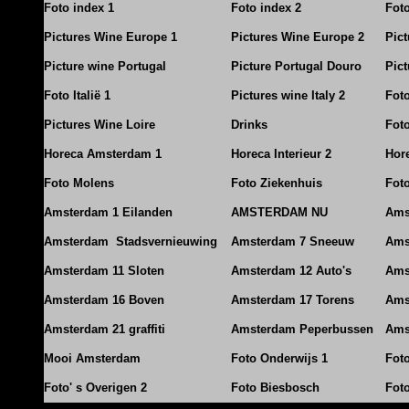
Foto index 1
Foto index 2
Fot
Pictures Wine Europe 1
Pictures Wine Europe 2
Pic
Picture wine Portugal
Picture Portugal Douro
Pict
Foto Italië 1
Pictures wine Italy 2
Foto
Pictures Wine Loire
Drinks
Foto
Horeca Amsterdam 1
Horeca Interieur 2
Hore
Foto Molens
Foto Ziekenhuis
Foto
Amsterdam 1 Eilanden
AMSTERDAM NU
Ams
Amsterdam Stadsvernieuwing
Amsterdam 7 Sneeuw
Ams
Amsterdam 11 Sloten
Amsterdam 12 Auto's
Ams
Amsterdam 16 Boven
Amsterdam 17 Torens
Ams
Amsterdam 21 graffiti
Amsterdam Peperbussen
Ams
Mooi Amsterdam
Foto Onderwijs 1
Fot
Foto' s Overigen 2
Foto Biesbosch
Fot