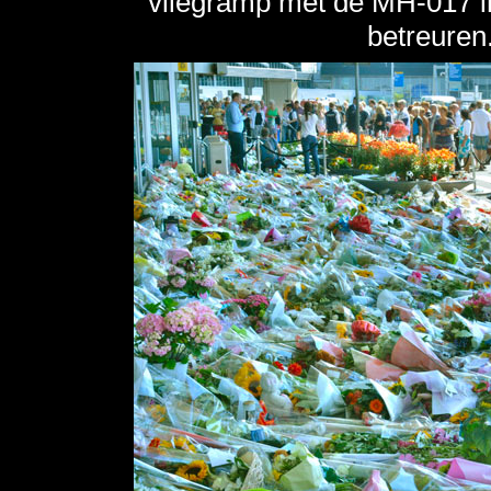
vliegramp met de MH-017 in
betreuren