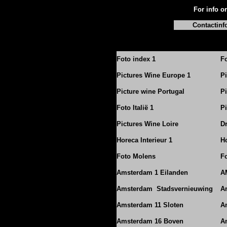
For info or
Contactinf
Foto index 1
Fo
Pictures Wine Europe 1
P
Picture wine Portugal
Pi
Foto Italië 1
Pi
Pictures Wine Loire
D
Horeca Interieur 1
Ho
Foto Molens
F
Amsterdam 1 Eilanden
A
Amsterdam Stadsvernieuwing
A
Amsterdam 11 Sloten
A
Amsterdam 16 Boven
A