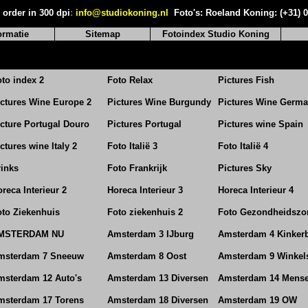
 order in 300 dpi
:
info@studiokoning.nl
Foto's: Roeland Koning: (+31) 
ormatie
Sitemap
Fotoindex Studio Koning
to index 2
Foto Relax
Pictures Fish
ictures Wine Europe 2
Pictures Wine Burgundy
Pictures Wine Germ
cture Portugal Douro
Pictures Portugal
Pictures wine Spain
ctures wine Italy 2
Foto Italië 3
Foto Italië 4
rinks
Foto Frankrijk
Pictures Sky
reca Interieur 2
Horeca Interieur 3
Horeca Interieur 4
oto Ziekenhuis
Foto ziekenhuis 2
Foto Gezondheidszo
MSTERDAM NU
Amsterdam 3 IJburg
Amsterdam 4 Kinker
msterdam 7 Sneeuw
Amsterdam 8 Oost
Amsterdam 9 Winkel
msterdam 12 Auto's
Amsterdam 13 Diversen
Amsterdam 14 Mens
msterdam 17 Torens
Amsterdam 18 Diversen
Amsterdam 19 OW