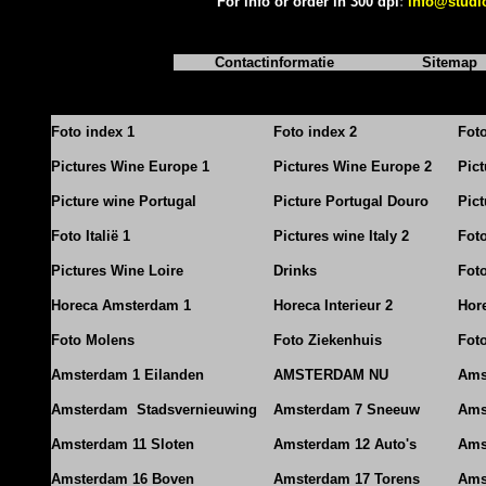
For info or order in 300 dpi
:
info@studi
Contactinformatie
Sitemap
Foto index 1
Foto index 2
Fot
Pictures Wine Europe 1
Pictures Wine Europe 2
Pic
Picture wine Portugal
Picture Portugal Douro
Pict
Foto Italië 1
Pictures wine Italy 2
Foto
Pictures Wine Loire
Drinks
Foto
Horeca Amsterdam 1
Horeca Interieur 2
Hore
Foto Molens
Foto Ziekenhuis
Foto
Amsterdam 1 Eilanden
AMSTERDAM NU
Ams
Amsterdam Stadsvernieuwing
Amsterdam 7 Sneeuw
Ams
Amsterdam 11 Sloten
Amsterdam 12 Auto's
Ams
Amsterdam 16 Boven
Amsterdam 17 Torens
Ams