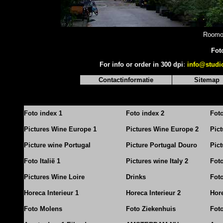
Roomol
Fot
For info or order in 300 dpi
:
info@studi
Contactinformatie
Sitemap
Foto index 1
Foto index 2
Fot
Pictures Wine Europe 1
Pictures Wine Europe 2
Pic
Picture wine Portugal
Picture Portugal Douro
Pict
Foto Italië 1
Pictures wine Italy 2
Foto
Pictures Wine Loire
Drinks
Foto
Horeca Interieur 1
Horeca Interieur 2
Hore
Foto Molens
Foto Ziekenhuis
Foto