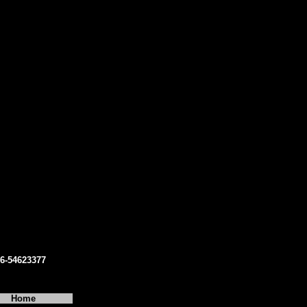
06-54623377
Home