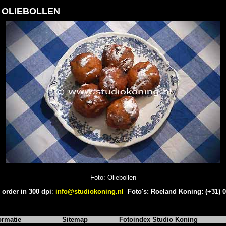
OLIEBOLLEN
Foto: Oliebollen
 order in 300 dpi
:
info@studiokoning.nl
Foto's: Roeland Koning: (+31) 
ormatie
Sitemap
Fotoindex Studio Koning