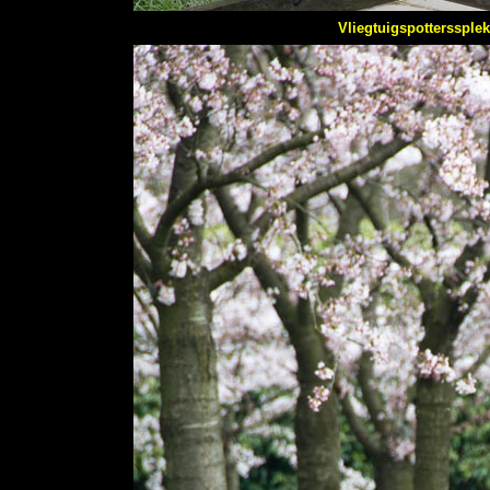
Vliegtuigspotters
splek