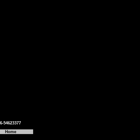
06-54623377
Home