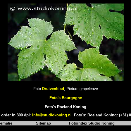
Foto
Druivenblad
, Picture grapeleave
Foto's Bourgogne
Foto's Roeland Koning
 order in 300 dpi
:
info@studiokoning.nl
Foto's: Roeland Koning: (+31) 
ormatie
Sitemap
Fotoindex Studio Koning