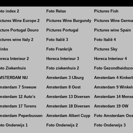
to index 2
Foto Relax
Pictures Fish
ictures Wine Europe 2
Pictures Wine Burgundy
Pictures Wine Germ
cture Portugal Douro
Pictures Portugal
Pictures wine Spain
ctures wine Italy 2
Foto Italië 3
Foto Italië 4
rinks
Foto Frankrijk
Pictures Sky
reca Interieur 2
Horeca Interieur 3
Horeca Interieur 4
oto Ziekenhuis
Foto ziekenhuis 2
Foto Gezondheidszo
MSTERDAM NU
Amsterdam 3 IJburg
Amsterdam 4 Kinker
msterdam 7 Sneeuw
Amsterdam 8 Oost
Amsterdam 9 Winkel
msterdam 12 Auto's
Amsterdam 13 Diversen
Amsterdam 14 Mens
msterdam 17 Torens
Amsterdam 18 Diversen
Amsterdam 19 OW
msterdam Peperbussen
Amsterdam Albert Cuyp
Foto Amsterdam Oos
oto Onderwijs 1
Foto Onderwijs 2
Foto Onderwijs 3