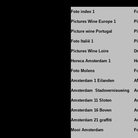
Foto index 1
Fo
Pictures Wine Europe 1
P
Picture wine Portugal
Pi
Foto Italië 1
Pi
Pictures Wine Loire
D
Horeca Amsterdam 1
Ho
Foto Molens
F
Amsterdam 1 Eilanden
A
Amsterdam Stadsvernieuwing
A
Amsterdam 11 Sloten
A
Amsterdam 16 Boven
A
Amsterdam 21 graffiti
A
Mooi Amsterdam
F