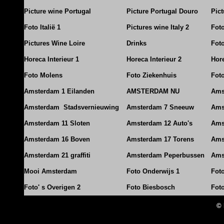
Picture wine Portugal
Picture Portugal Douro
Pict
Foto Italië 1
Pictures wine Italy 2
Foto
Pictures Wine Loire
Drinks
Foto
Horeca Interieur 1
Horeca Interieur 2
Hore
Foto Molens
Foto Ziekenhuis
Foto
Amsterdam 1 Eilanden
AMSTERDAM NU
Ams
Amsterdam Stadsvernieuwing
Amsterdam 7 Sneeuw
Ams
Amsterdam 11 Sloten
Amsterdam 12 Auto's
Ams
Amsterdam 16 Boven
Amsterdam 17 Torens
Ams
Amsterdam 21 graffiti
Amsterdam Peperbussen
Ams
Mooi Amsterdam
Foto Onderwijs 1
Fot
Foto' s Overigen 2
Foto Biesbosch
Fot
© 