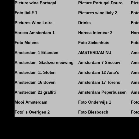
Picture wine Portugal
Picture Portugal Douro
Pict
Foto Italië 1
Pictures wine Italy 2
Foto
Pictures Wine Loire
Drinks
Foto
Horeca Amsterdam 1
Horeca Interieur 2
Hore
Foto Molens
Foto Ziekenhuis
Foto
Amsterdam 1 Eilanden
AMSTERDAM NU
Ams
Amsterdam Stadsvernieuwing
Amsterdam 7 Sneeuw
Ams
Amsterdam 11 Sloten
Amsterdam 12 Auto's
Ams
Amsterdam 16 Boven
Amsterdam 17 Torens
Ams
Amsterdam 21 graffiti
Amsterdam Peperbussen
Ams
Mooi Amsterdam
Foto Onderwijs 1
Fot
Foto' s Overigen 2
Foto Biesbosch
Fot